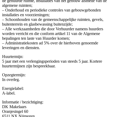
de gehuurde ruimte, installaties van het gebouw alsmede van de
algemene ruimten;
– Onderhoud en periodieke controles van gebouwgebonden
installaties en voorzieningen;
– Schoonhouden van de gemeenschappelijke ruimten, gevels,
buitenterrein en glasbewassing buitenzijde;
– Alle werkzaamheden die door Verhuurder namens huurders
worden verricht en die conform artikel 11 van de Algemene
bepalingen ten laste van Huurder komen;
– Administratiekosten ad 5% over de hierboven genoemde
leveringen en diensten.
Huurtermijn:
5 jaar met een verlengingsperioden van steeds 5 jaar. Kortere
huurtermijnen zijn bespreekbaar.
Opzegtermijn:
In overleg.
Energielabel:
A-label.
Informatie / bezichtiging:
DK Makelaars
Oranjesingel 60
6511 NX Nijmegen