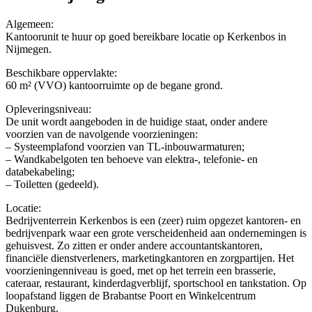
Algemeen:
Kantoorunit te huur op goed bereikbare locatie op Kerkenbos in
Nijmegen.
Beschikbare oppervlakte:
60 m² (VVO) kantoorruimte op de begane grond.
Opleveringsniveau:
De unit wordt aangeboden in de huidige staat, onder andere
voorzien van de navolgende voorzieningen:
– Systeemplafond voorzien van TL-inbouwarmaturen;
– Wandkabelgoten ten behoeve van elektra-, telefonie- en
databekabeling;
– Toiletten (gedeeld).
Locatie:
Bedrijventerrein Kerkenbos is een (zeer) ruim opgezet kantoren- en
bedrijvenpark waar een grote verscheidenheid aan ondernemingen is
gehuisvest. Zo zitten er onder andere accountantskantoren,
financiële dienstverleners, marketingkantoren en zorgpartijen. Het
voorzieningenniveau is goed, met op het terrein een brasserie,
cateraar, restaurant, kinderdagverblijf, sportschool en tankstation. Op
loopafstand liggen de Brabantse Poort en Winkelcentrum
Dukenburg.