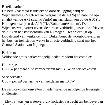
Bereikbaarheid:
De bereikbaarheid is uitstekend door de ligging nabij de
Wijchenseweg (N226 welke overgaat in de A326) en nabij de op-
en afrit van de A73 (Ewijk/Venlo) met aansluitingen op de A50 (‘s-
Hertogenbosch) en de A15 (Tiel/Rotterdam/Arnhem). De
Wijchenseweg vormt tevens de directe verbinding tussen de afrit van
de A73 en het stadscentrum van Nijmegen. Het object ligt op
loopafstand van winkelcentrum Dukenburg, de woonboulevard en
het bus- en treinstation welke in directe verbinding staat met het
Centraal Station van Nijmegen.
Parkeren:
Voldoende gratis parkeermogelijkheden rondom het complex.
Huurprijs:
€ 500,– per maand, te vermeerderen met BTW en servicekosten.
Servicekosten:
€ 30,– per m² per jaar, te vermeerderen met BTW.
De servicekosten omvatten in ieder geval de navolgende leveringen
en diensten:
– Elektra-, gas- en waterverbruik inclusief vastrecht ten behoeve van